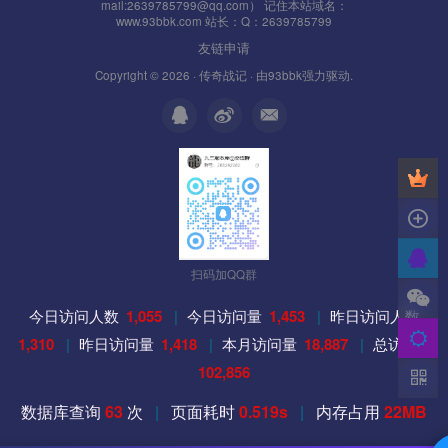
mail:2639785799@qq.com） 记住本站域名：
www.93bbk.com 站长：Q：2639785799
友链申请
Copyright © 2026 ·
传奇战记
· 由
93bbk
强力驱动.
扫码加QQ群
今日访问人数
1,055
|
今日访问量
1,453
|
昨日访问人数
1,310
|
昨日访问量
1,418
|
本月访问量
18,887
|
总访问量
102,856
数据库查询
63
次
|
页面耗时
0.519s
|
内存占用
22MB