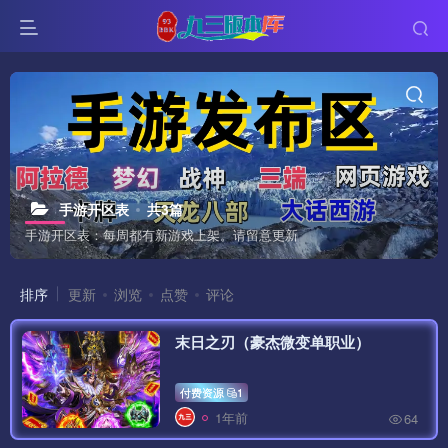
手游开区表
共3篇
手游开区表：每周都有新游戏上架。请留意更新
排序
更新
浏览
点赞
评论
末日之刃（豪杰微变单职业）
付费资源
1
1年前
64