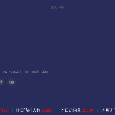
暂无内容
 2026 ·
传奇战记
· 由
93bbk
强力驱动.
量
397
|
昨日访问人数
2,225
|
昨日访问量
2,580
|
本月访