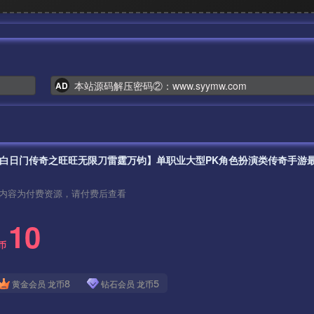
本站源码解压密码②：www.syymw.com
AD
内容为付费资源，请付费后查看
10
币
8
5
黄金会员
龙币
钻石会员
龙币