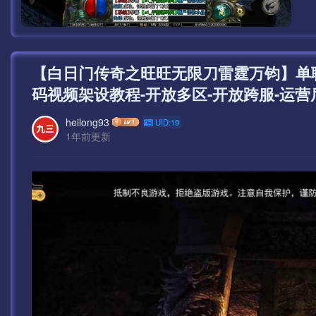
【白日门传奇之旺旺无限刀雷霆万钧】单职
码视频架设教程-开放多区-开放跨服-运营
heilong93
UID:19
1年前更新