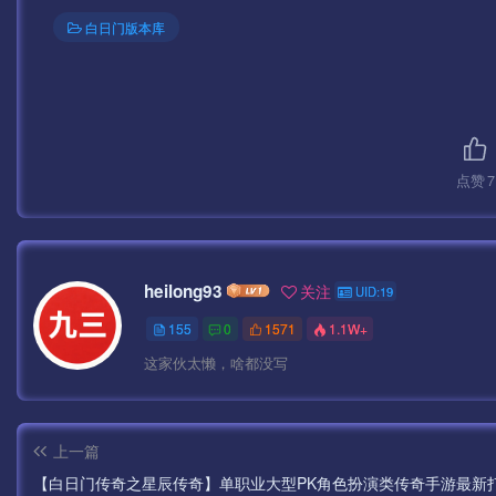
白日门版本库
点赞
7
heilong93
关注
UID:19
155
0
1571
1.1W+
这家伙太懒，啥都没写
上一篇
【白日门传奇之星辰传奇】单职业大型PK角色扮演类传奇手游最新