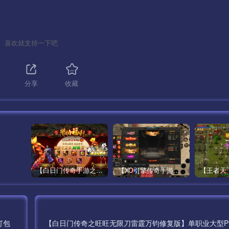
喜欢就支持一下吧
分享
收藏
【白日门传奇手游之鸿蒙王者】攻速特别版大型PK角色扮演类手游最新整理Win手工服务端源码视频教程-安卓
【XO引擎传奇手游之高仿美杜莎】经典XO三端引擎单职业传奇手游最新打包Win服务端源码视频架设教程-魂环-时装-逆天改命-创世圣域-经典复古-安卓PC电脑苹果IOS双端版本！
打包
【白日门传奇之旺旺无限刀雷霆万钧修复版】单职业大型P