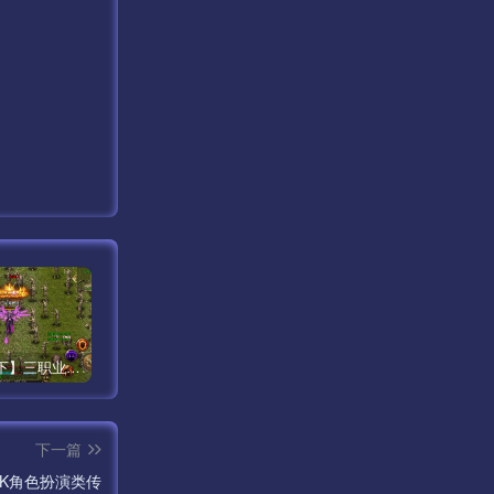
【王者天下】三职业之白日门传奇手游最新整理Win半手工服务端+完善GM后台工具！
【白日门传奇之龙珠战神】动漫卡通类型PK传奇手游最新整理Win手工服务端源码视频教程-完善GM后台工具！
【白日门传奇之旺旺无限刀雷霆万钧修复版】单职业大型PK角色扮演类传奇手游最新打包win服务端源码视频架设教程-开放多区-多功能GM授权后台-开放跨服-运营后台-安卓版本！
下一篇
K角色扮演类传