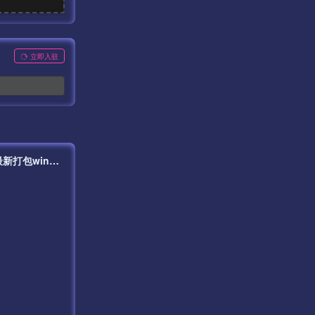
立即入驻
【白日门传奇之旺旺无限刀雷霆万钧】单职业大型PK角色扮演类传奇手游最新打包win服务端源码视频架设教程-开放多区-开放跨服-运营后台-安卓版本！