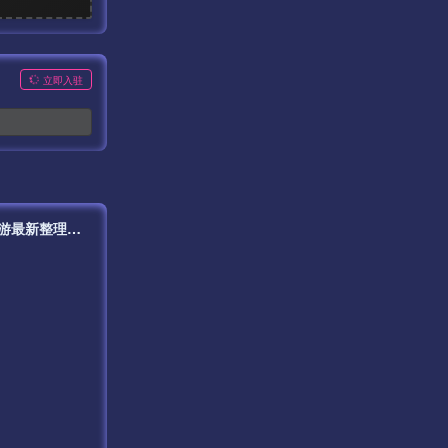
立即入驻
【新天龙八部3永恒经典之怀旧墨雨天龙】站长推荐经典3D武侠金庸武侠端游最新整理单机一键即玩镜像端-打包Linux服务端源码视频架设教程-完整PC客户端-配套GM工具！