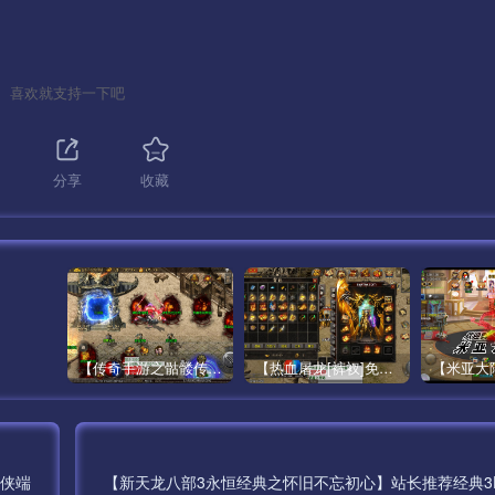
喜欢就支持一下吧
分享
收藏
【传奇手游之骷髅传说第二季十大陆[白猪3]免授权版】经典单职业复古特色战神引擎传奇手游最新打包Win服务端源码视频架设教程-怀旧复古-经典耐玩–新版GM多功能网页授权物品后台-GM直冲网页后台-安卓苹果IOS双端版本！
【热血屠龙[裤衩]免授权修复版】采用经典战神引擎三职业特色游戏最新打包Win服务端源码视频架设教程-GM直冲后台-新版GM多功能授权物品后台-安卓苹果IOS双端版本-传奇手游！
武侠端
【新天龙八部3永恒经典之怀旧不忘初心】站长推荐经典3