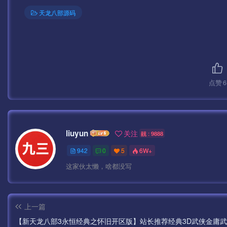
天龙八部源码
点赞
6
liuyun
关注
靓 : 9888
942
0
5
6W+
这家伙太懒，啥都没写
上一篇
【新天龙八部3永恒经典之怀旧开区版】站长推荐经典3D武侠金庸