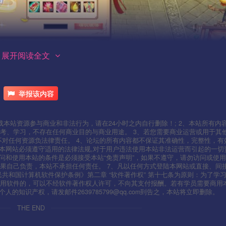
展开阅读全文
举报该内容
本站资源参与商业和非法行为，请在24小时之内自行删除！; 2、本站所有内
考、学习，不存在任何商业目的与商业用途。 3、若您需要商业运营或用于其
不对任何资源负法律责任。 4、论坛的所有内容都不保证其准确性，完整性，有
用本网站必须遵守适用的法律法规,对于用户违法使用本站非法运营而引起的一切
问和使用本站的条件是必须接受本站“免责声明”，如果不遵守，请勿访问或使用
果自己负责，本站不承担任何责任。 7、凡以任何方式登陆本网站或直接、间
人民共和国计算机软件保护条例》第二章 “软件著作权” 第十七条为原则：为了学
使用软件的，可以不经软件著作权人许可，不向其支付报酬。若有学员需要商用
知识产权，请发邮件2639785799@qq.com到告之，本站将立即删除。
THE END