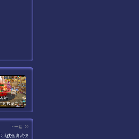
【米亚大陆阿拉德之怒三觉醒版本】经典横版格斗闯关剧情手游最新打包Linux服务端源码视频架设教程-安卓苹果IOS双端版本-完善总运营后台-完整全功能GM授权后台-附带整套表格！
【传奇手游之1.80时代再起烈战复古授权版】经典三职业复古特色战神引擎传奇手游最新打包Win服务端源码视频架设教程-新版GM多功能网页授权物品后台-GM直冲网页后台-安卓苹果IOS双端版本！
【新天龙八部3永恒经典之怀旧版兽血沸腾第二季】站长推荐经典3D武侠金庸武侠端游最新整理单机一键即玩镜像端-打包Linux服务端源码视频架设教程-完整PC客户端-附带攻略-配套一吨鱼GM工具-配套GM工具！
下一篇
D武侠金庸武侠