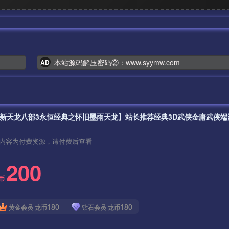
本站源码解压密码②：www.syymw.com
AD
内容为付费资源，请付费后查看
200
币
180
180
黄金会员
龙币
钻石会员
龙币