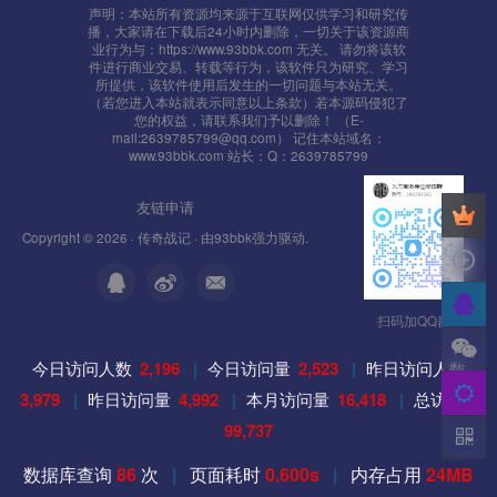
声明：本站所有资源均来源于互联网仅供学习和研究传
播，大家请在下载后24小时内删除，一切关于该资源商
业行为与：https://www.93bbk.com 无关。 请勿将该软
件进行商业交易、转载等行为，该软件只为研究、学习
所提供，该软件使用后发生的一切问题与本站无关。
（若您进入本站就表示同意以上条款）若本源码侵犯了
您的权益，请联系我们予以删除！ （E-
mail:2639785799@qq.com） 记住本站域名：
www.93bbk.com 站长：Q：2639785799
友链申请
Copyright © 2026 ·
传奇战记
· 由
93bbk
强力驱动.
扫码加QQ群
今日访问人数
2,196
|
今日访问量
2,523
|
昨日访问人数
3,979
|
昨日访问量
4,992
|
本月访问量
16,418
|
总访问量
99,737
数据库查询
86
次
|
页面耗时
0.600s
|
内存占用
24MB