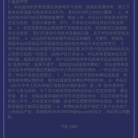
©
版权声明
1、本站提供的所有资源仅供参考学习使用，版权归原著所有，禁止下
载本站资源参与商业和非法行为，请在24小时之内自行删除！; 2、本
站所有内容均由互联网收集整理、网友上传，并且以计算机技术研究
交流为目的，仅供大家参考、学习，不存在任何商业目的与商业用
途。 3、若您需要商业运营或用于其他商业活动，请您购买正版授权
并合法使用。 我们不承担任何技术及版权问题，且不对任何资源负法
律责任。 4、论坛的所有内容都不保证其准确性，完整性，有效性。
阅读本站内容因误导等因素而造成的损失本站不承担连带责任。 5、
用户使用本网站必须遵守适用的法律法规,对于用户违法使用本站非法
运营而引起的一切责任，由用户自行承担 6、本站所有资源来自互联
网转载，版权归原著所有，用户访问和使用本站的条件是必须接受本
站“免责声明”，如果不遵守，请勿访问或使用本网站7、本站使用者因
为违反本声明的规定而触犯中华人民共和国法律的，一切后果自己负
责，本站不承担任何责任。 7、凡以任何方式登陆本网站或直接、间
接使用本网站资料者，视为自愿接受本网站声明的约束。 8、本站以
《2013 中华人民共和国计算机软件保护条例》第二章 “软件著作权”
第十七条为原则：为了学习和研究软件内含的设计思想和原理，通过
安装、显示、传输或者存储软件等方式使用软件的，可以不经软件著
作权人许可，不向其支付报酬。若有学员需要商用本站资源，请务必
联系版权方购买正版授权！ 9、本网站如无意中侵犯了某个企业或个
人的知识产权，请发邮件2639785799@qq.com到告之，本站将立即删
除。
THE END