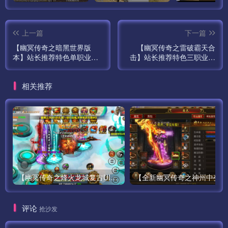
上一篇
下一篇
【幽冥传奇之暗黑世界版
【幽冥传奇之雷破霸天合
本】站长推荐特色单职业角
击】站长推荐特色三职业幽
色扮演PK幽冥传奇手游最新
冥传奇手游最新打包Win服
打包Win服务端源码视频架
务端源码视频架设教程-GM
相关推荐
设教程-GM总运营管理后台-
总运营管理后台-多功能GM
多功能GM网页授权后台-GM
网页后台-苹果IOS安卓双端
网页总运营管理后台-苹果
版本！
IOS安卓双端版本！
【幽冥传奇之烽火龙城复古UI修复版新增多套玩法】站长推荐经典PK类动作手游最新打包Win服务端源码视频架设教程-战纹-战宠-星魂-汽车-神装-GM多功能运营后台-全新授权网页后台！
【全新幽冥
评论
抢沙发