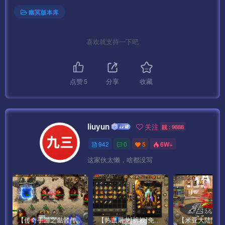
幽冥版本库
喜欢就支持一下吧
点赞
5
分享
收藏
liuyun
关注
靓 : 9888
942
0
5
6W+
这家伙太懒，啥都没写
【传奇手游之骷髅传说第二季十大陆[白猪3]免授权版】经典单职业复古特色战神引擎传奇手游最新打包Win服务端源码视频架设教程-怀旧复古-经典耐玩–新版GM多功能网页授权物品后台-GM直冲网页后台-安卓苹果IOS双端版本！
【热血屠龙[裤衩]免授权修复版】采用经典战神引擎三职业特色游戏最新打包Win服务端源码视频架设教程-GM直冲后台-新版GM多功能授权物品后台-安卓苹果IOS双端版本-传奇手游！